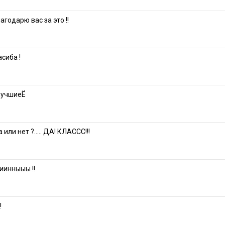
агодарю вас за это !!
асиба !
 лучшиеЁ
ли нет ?..... ДА! КЛАССС!!!
иинныыы !!
!