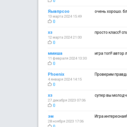
0
Яывпрсоо
очень хорошо. бл
13 марта 2024 15:49
0
хз
просто класс!! сп
12 марта 2024 21:00
0
ммиша
игра топ!! автор
11 февраля 2024 13:30
0
Phoenix
Проверим правда и
4 января 2024 14:15
0
хз
супер вы молодч
27 декабря 2023 07:06
0
эм
Игра интересная!
28 ноября 2023 17:06
0