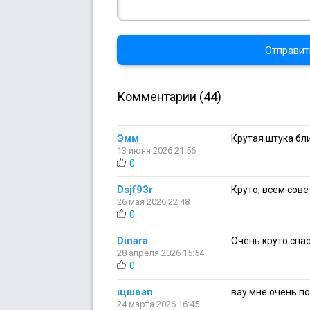
Отправит
Комментарии (44)
Эмм
Крутая штука бл
13 июня 2026 21:56
0
Dsjf93r
Круто, всем сов
26 мая 2026 22:48
0
Dinara
Очень круто спа
28 апреля 2026 15:54
0
щшвап
вау мне очень п
24 марта 2026 16:45