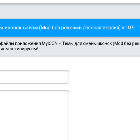
 иконок взлом (Mod без рекламы/полная версия) v1.0.9
k файлы приложения MyICON – Темы для смены иконок (Mod без ре
ряем антивирусом!