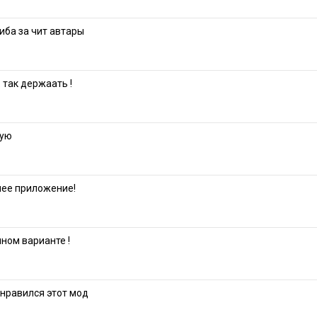
иба за чит автары
 так держаать !
дую
шее приложение!
лном варианте !
онравился этот мод