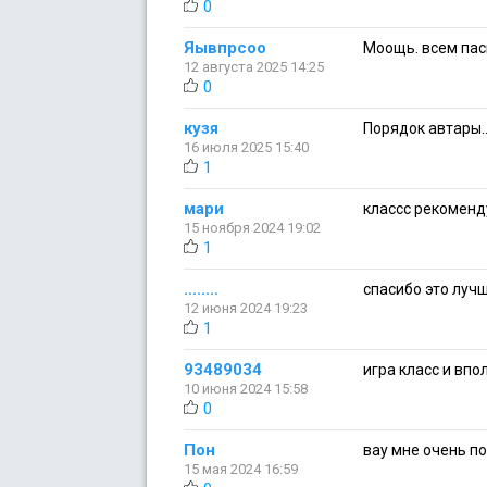
0
Яывпрсоо
Моощь. всем пас
12 августа 2025 14:25
0
кузя
Порядок автары..
16 июля 2025 15:40
1
мари
классс рекомен
15 ноября 2024 19:02
1
........
спасибо это луч
12 июня 2024 19:23
1
93489034
игра класс и впо
10 июня 2024 15:58
0
Пон
вау мне очень п
15 мая 2024 16:59