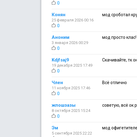
0
Конян
мод сроботал кру
25 февраля 2026 00:16
0
Аноним
мод просто клас!
3 января 2026 00:29
0
Kdjfsaj9
Скачивайте, тк о
19 декабря 2025 17:49
0
Член
Всё отлично
11 ноября 2025 17:46
0
жпошзазы
советую, всё ок 
8 октября 2025 15:24
0
Эм
мод офигетителен
5 сентября 2025 22:22