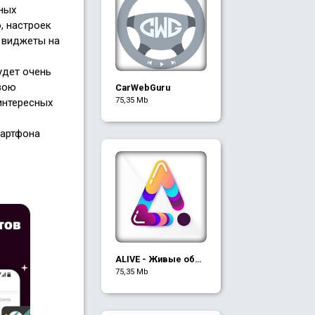
ных
, настроек
 виджеты на
удет очень
вою
CarWebGuru
75,35 Mb
 интересных
мартфона
ALIVE - Живые обои
4K и темы
75,35 Mb