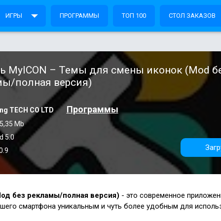
ИГРЫ
ПРОГРАММЫ
ТОП 100
СТОЛ ЗАКАЗОВ
ь MyICON – Темы для смены иконок (Mod б
мы/полная версия)
Программы
Xing TECH CO LTD
5,35 Mb
d 5.0
Загр
0.9
од без рекламы/полная версия)
- это современное приложен
ашего смартфона уникальным и чуть более удобным для исполь