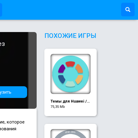
ПОХОЖИЕ ИГРЫ
ез
узить
Темы для Huawei /
Honor / EMUI
75,35 Mb
ие, которое
зования