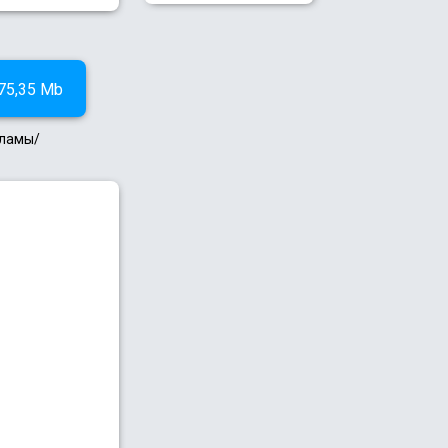
75,35 Mb
кламы/