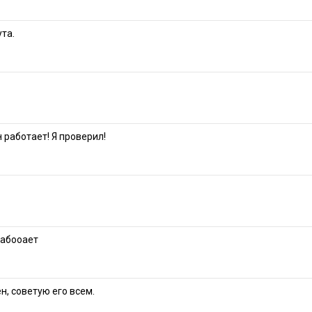
та.
н работает! Я проверил!
рабооает
, советую его всем.