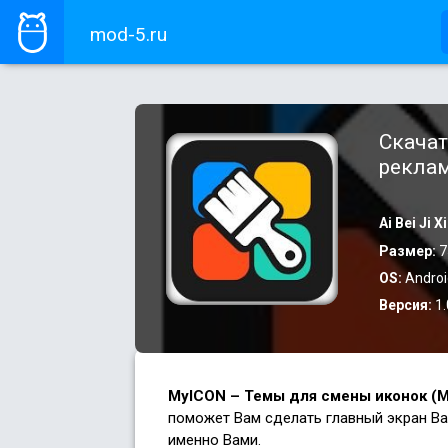
mod-5.ru
Скачат
рекла
Ai Bei Ji 
Размер:
7
OS:
Androi
Версия:
1.
MyICON – Темы для смены иконок (М
поможет Вам сделать главный экран В
именно Вами.