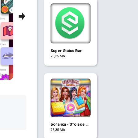
Next
Super Status Bar
75,35 Mb
Богачка - Это все о
шопинге
75,35 Mb