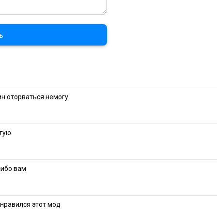
ь
ин оторваться немогу
етую
сибо вам
онравился этот мод