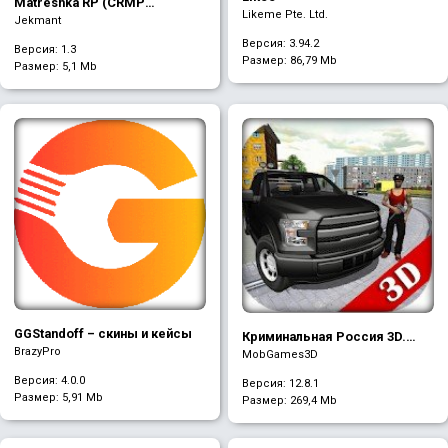
Matreshka RP (CRMP
Likeme Pte. Ltd.
Launcher)
Jekmant
Версия: 3.94.2
Версия: 1.3
Размер:
86,79 Mb
Размер:
5,1 Mb
GGStandoff – скины и кейсы
Криминальная Россия 3D.
BrazyPro
Борис
MobGames3D
Версия: 4.0.0
Версия: 12.8.1
Размер:
5,91 Mb
Размер:
269,4 Mb