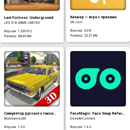
Клевер — игра с призами
Last Fortress: Underground
VK.com
LIFE IS A GAME LIMITED
Версия: 3.0.8
Версия: 1.250.012
Размер:
22,21 Mb
Размер:
68,45 Mb
Симулятор русского такси
FaceMagic: Face Swap Reface
2016
Videos
MobGames3D
DeepArt Limited
Версия: 1.5.0
Версия: 1.6.2