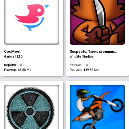
CooMeet
Suspects: Таинственный
особняк
Gartwell LTD
Wildlife Studios
Версия: 0.5.1
Версия: 1.3.0
Размер:
63,58 Mb
Размер:
139,52 Mb