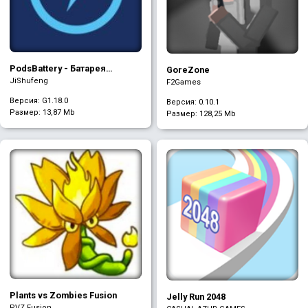
PodsBattery - Батарея
GoreZone
AirPods
JiShufeng
F2Games
Версия: G1.18.0
Версия: 0.10.1
Размер:
13,87 Mb
Размер:
128,25 Mb
Plants vs Zombies Fusion
Jelly Run 2048
PVZ Fusion