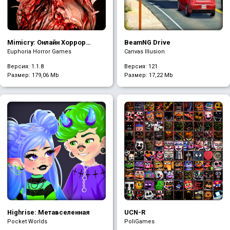
Mimicry: Онлайн Хоррор
BeamNG Drive
Экшен
Euphoria Horror Games
Canvas Illusion
Версия: 1.1.8
Версия: 121
Размер:
179,06 Mb
Размер:
17,22 Mb
Highrise: Метавселенная
UCN-R
Pocket Worlds
PoliGames