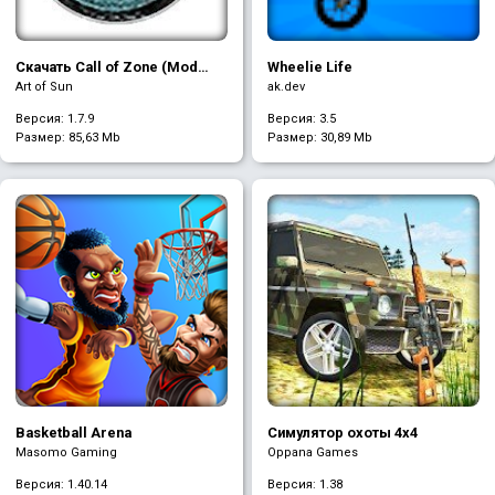
Скачать Call of Zone (Mod
Wheelie Life
много денег)
Art of Sun
ak.dev
Версия: 1.7.9
Версия: 3.5
Размер:
85,63 Mb
Размер:
30,89 Mb
Basketball Arena
Симулятор охоты 4х4
Masomo Gaming
Oppana Games
Версия: 1.40.14
Версия: 1.38