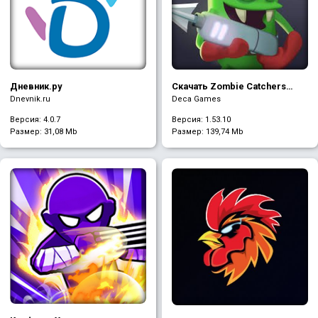
Дневник.ру
Скачать Zombie Catchers
(Mod много денег и плутония)
Dnevnik.ru
Deca Games
Версия: 4.0.7
Версия: 1.53.10
Размер:
31,08 Mb
Размер:
139,74 Mb