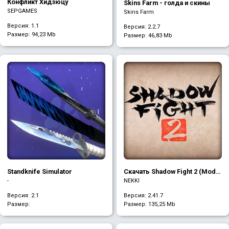
Конфликт Хидзюцу
Skins Farm - голда и скины
SEPGAMES
Skins Farm
Версия: 1.1
Версия: 2.2.7
Размер:
94,23 Mb
Размер:
46,83 Mb
Standknife Simulator
Скачать Shadow Fight 2 (Mod
бесконечные деньги)
-
NEKKI
Версия: 2.1
Версия: 2.41.7
Размер:
Размер:
135,25 Mb