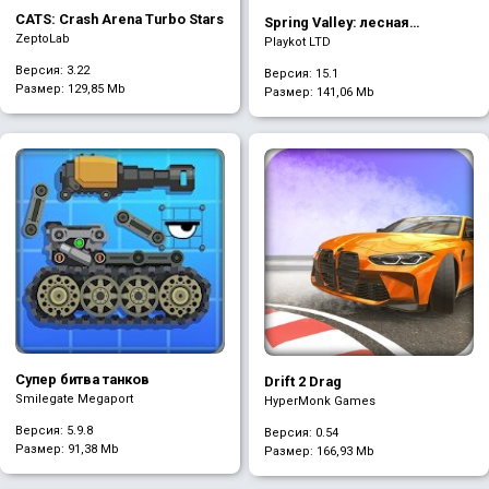
CATS: Crash Arena Turbo Stars
Spring Valley: лесная
ZeptoLab
деревня
Playkot LTD
Версия: 3.22
Версия: 15.1
Размер:
129,85 Mb
Размер:
141,06 Mb
Супер битва танков
Drift 2 Drag
Smilegate Megaport
HyperMonk Games
Версия: 5.9.8
Версия: 0.54
Размер:
91,38 Mb
Размер:
166,93 Mb