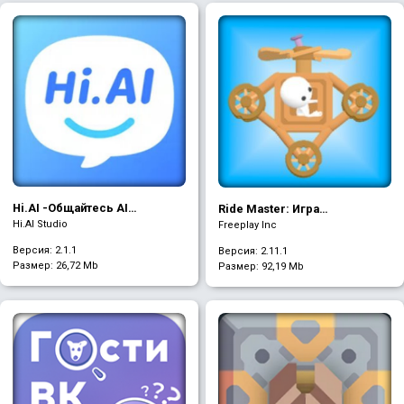
Hi.AI -Общайтесь AI
Ride Master: Игра
персонаж
Конструктор
Hi.AI Studio
Freeplay Inc
Версия: 2.1.1
Версия: 2.11.1
Размер:
26,72 Mb
Размер:
92,19 Mb