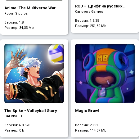
RCD – Дрифт на русских
Anime: The Multiverse War
машинах
Carlovers Games
Room Studios
Версия: 1.9.35
Версия: 1.8
Размер:
251,82 Mb
Размер:
34,33 Mb
The Spike - Volleyball Story
Magic Brawl
DAERISOFT
-
Версия: 6.0.520
Версия: 23.91
Размер:
0 b
Размер:
114,57 Mb