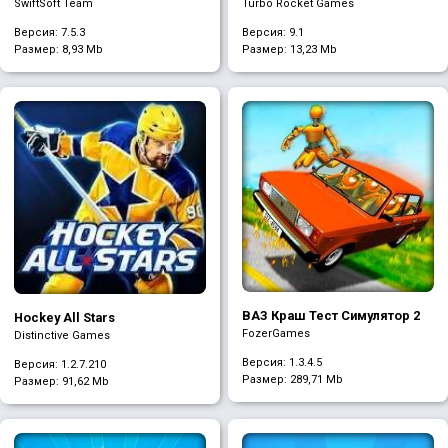
Зверей Онлайн
SwiftSoft Team
Turbo Rocket Games
Версия: 7.5.3
Версия: 9.1
Размер:
8,93 Mb
Размер:
13,23 Mb
ВАЗ Краш Тест Симулятор 2
Hockey All Stars
FozerGames
Distinctive Games
Версия: 1.3.4.5
Версия: 1.2.7.210
Размер:
289,71 Mb
Размер:
91,62 Mb