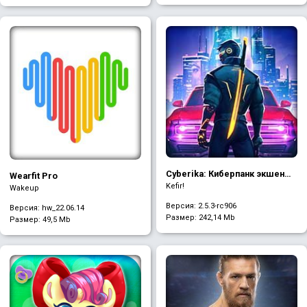
Cyberika: Киберпанк экшен
Wearfit Pro
RPG
Kefir!
Wakeup
Версия: 2.5.3-rc906
Версия: hw_22.06.14
Размер:
242,14 Mb
Размер:
49,5 Mb