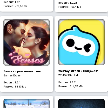
Версия: 1.52
Версия: 1.2.23
Размер:
720,58 Kb
Размер:
103,4 Mb
WePlay: Играй и Общайся!
Senses - романтические
истории
WEJOY Pte. Ltd.
Games Extras
Версия: 4.1.2
Версия: 1.3.1
Размер:
214,57 Mb
Размер:
88,13 Mb