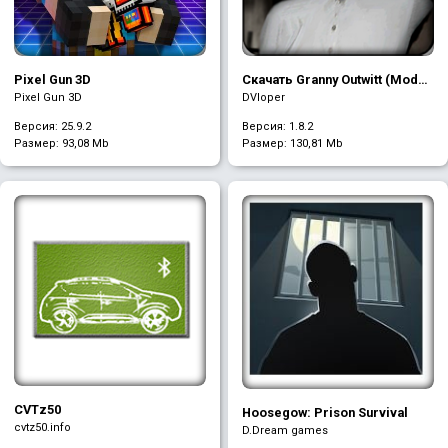
Pixel Gun 3D
Скачать Granny Outwitt (Mod
меню)
Pixel Gun 3D
DVloper
Версия: 25.9.2
Версия: 1.8.2
Размер:
93,08 Mb
Размер:
130,81 Mb
CVTz50
Hoosegow: Prison Survival
cvtz50.info
D.Dream games