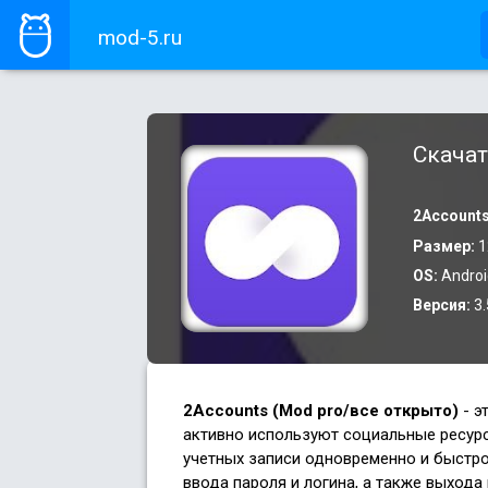
mod-5.ru
Скачат
2Account
Размер:
1
OS:
Androi
Версия:
3.
2Accounts (Mod pro/все открыто)
- э
активно используют социальные ресурсы
учетных записи одновременно и быстр
ввода пароля и логина, а также выхода