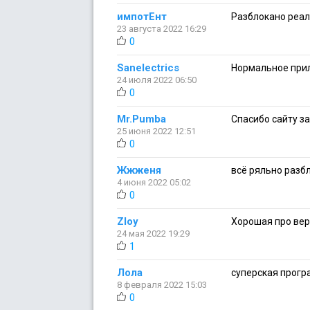
импотЕнт
Разблокано реал
23 августа 2022 16:29
0
Sanelectrics
Нормальное при
24 июля 2022 06:50
0
Mr.Pumba
Спасибо сайту з
25 июня 2022 12:51
0
Жжженя
всё ряльно разб
4 июня 2022 05:02
0
Zloy
Хорошая про вер
24 мая 2022 19:29
1
Лола
суперская програ
8 февраля 2022 15:03
0