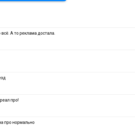
 всё. А то реклама достала.
езд
 реал про!
на про нормально