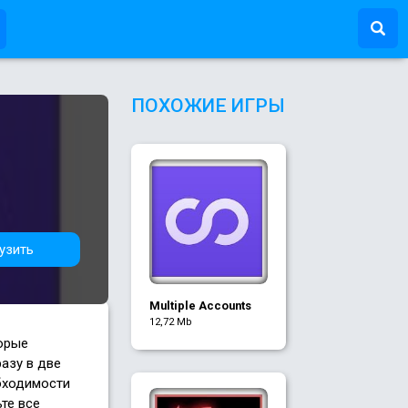
ПОХОЖИЕ ИГРЫ
узить
Multiple Accounts
12,72 Mb
орые
азу в две
бходимости
те все