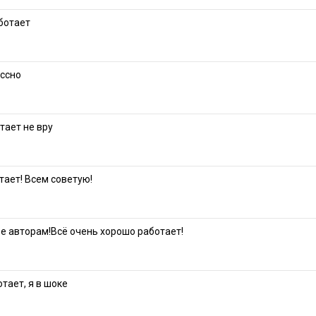
ботает
ассно
тает не вру
тает! Всем советую!
е авторам!Всё очень хорошо работает!
тает, я в шоке