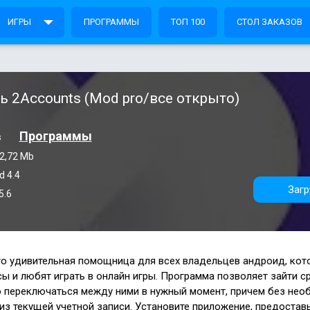
ИГРЫ
ПРОГРАММЫ
ТОП 100
СТОЛ ЗАКАЗОВ
ь 2Accounts (Mod pro/все открыто)
Программы
s
2,72 Mb
d 4.4
Загр
5.6
то удивительная помощница для всех владельцев андроид, кот
 и любят играть в онлайн игры. Программа позволяет зайти ср
о переключаться между ними в нужный момент, причем без нео
 из текущей учетной записи. Установите приложение, предоставь