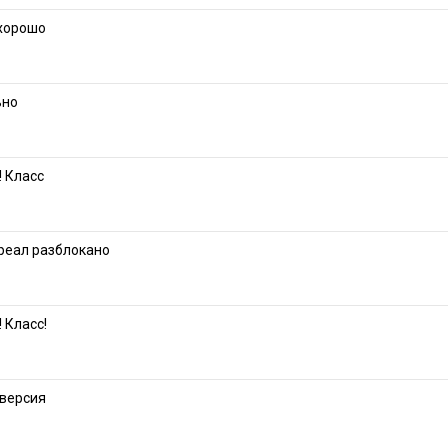
 хорошо
ьно
! Класс
 реал разблокано
 Класс!
версия