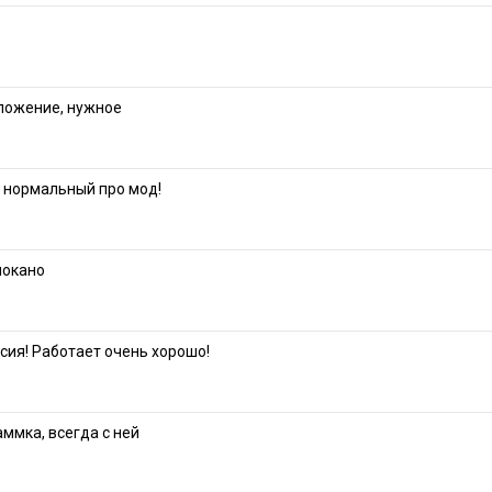
ложение, нужное
а нормальный про мод!
локано
сия! Работает очень хорошо!
ммка, всегда с ней