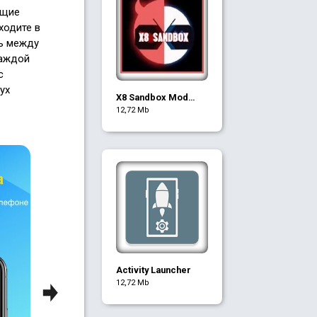
ющие
ходите в
сь между
каждой
с
ух
X8 Sandbox Mod
APK Guide
12,72 Mb
Activity Launcher
12,72 Mb
Next