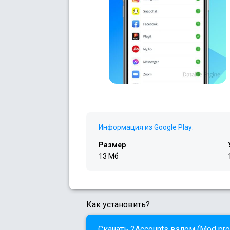
Информация из Google Play:
Размер
13 Мб
Как установить?
Скачать 2Accounts взлом (Mod pro/