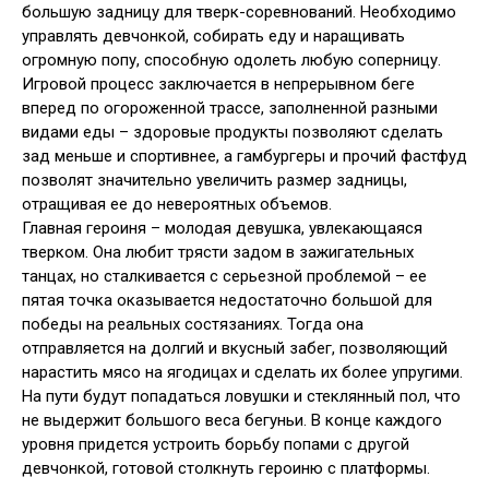
большую задницу для тверк-соревнований. Необходимо
управлять девчонкой, собирать еду и наращивать
огромную попу, способную одолеть любую соперницу.
Игровой процесс заключается в непрерывном беге
вперед по огороженной трассе, заполненной разными
видами еды – здоровые продукты позволяют сделать
зад меньше и спортивнее, а гамбургеры и прочий фастфуд
позволят значительно увеличить размер задницы,
отращивая ее до невероятных объемов.
Главная героиня – молодая девушка, увлекающаяся
тверком. Она любит трясти задом в зажигательных
танцах, но сталкивается с серьезной проблемой – ее
пятая точка оказывается недостаточно большой для
победы на реальных состязаниях. Тогда она
отправляется на долгий и вкусный забег, позволяющий
нарастить мясо на ягодицах и сделать их более упругими.
На пути будут попадаться ловушки и стеклянный пол, что
не выдержит большого веса бегуньи. В конце каждого
уровня придется устроить борьбу попами с другой
девчонкой, готовой столкнуть героиню с платформы.