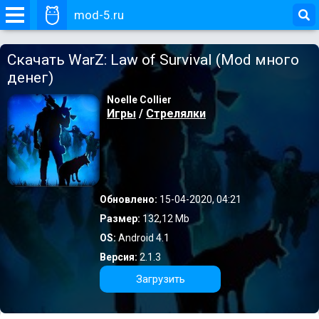
mod-5.ru
Скачать WarZ: Law of Survival (Mod много
денег)
Noelle Collier
Игры
/
Стрелялки
Обновлено:
15-04-2020, 04:21
Размер:
132,12 Mb
OS:
Android 4.1
Версия:
2.1.3
Загрузить