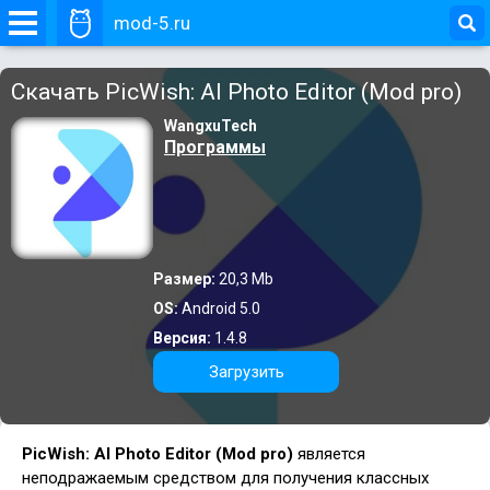
mod-5.ru
Скачать PicWish: AI Photo Editor (Mod pro)
WangxuTech
Программы
Размер:
20,3 Mb
OS:
Android 5.0
Версия:
1.4.8
Загрузить
PicWish: AI Photo Editor (Mod pro)
является
неподражаемым средством для получения классных