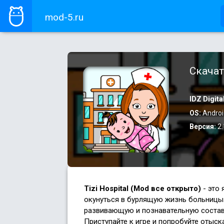
mod-5.ru
Скачат
IDZ Digita
OS:
Androi
Версия:
2.
Tizi Hospital (Mod все открыто)
- это 
окунуться в бурлящую жизнь больницы
развивающую и познавательную состав
Приступайте к игре и попробуйте отыс