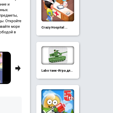
ние и
нных.
предметы,
ы. Откройте
ывайте море
Crazy Hospital:
вободой в
Doctor Dash
Next
Labo танк-Игра для
детей