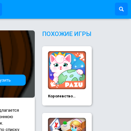
ПОХОЖИЕ ИГРЫ
узить
Королевство
животных
длагается
роннюю
к.
по списку.