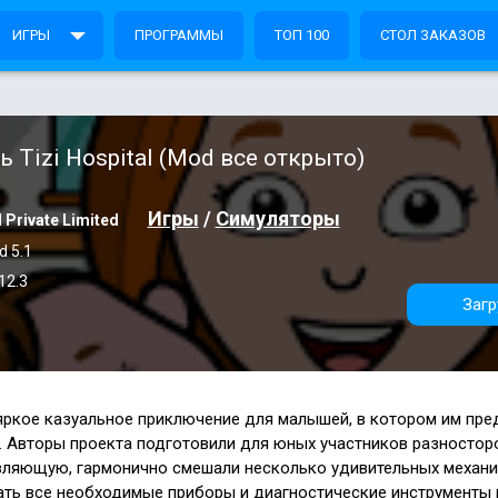
ИГРЫ
ПРОГРАММЫ
ТОП 100
СТОЛ ЗАКАЗОВ
ь Tizi Hospital (Mod все открыто)
Игры
/
Симуляторы
l Private Limited
d 5.1
12.3
Загр
яркое казуальное приключение для малышей, в котором им пре
. Авторы проекта подготовили для юных участников разносто
ляющую, гармонично смешали несколько удивительных механи
кать все необходимые приборы и диагностические инструменты 