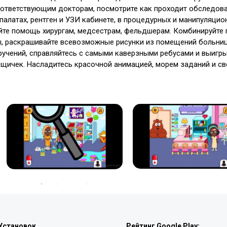
оответствующим докторам, посмотрите как проходит обследова
палатах, рентген и УЗИ кабинете, в процедурных и манипуляцио
йте помощь хирургам, медсестрам, фельдшерам. Комбинируйте 
ы, раскрашивайте всевозможные рисунки из помещений больниц
ручений, справляйтесь с самыми каверзными ребусами и выигр
вещичек. Насладитесь красочной анимацией, морем заданий и с
Установок
Рейтинг Google Play: