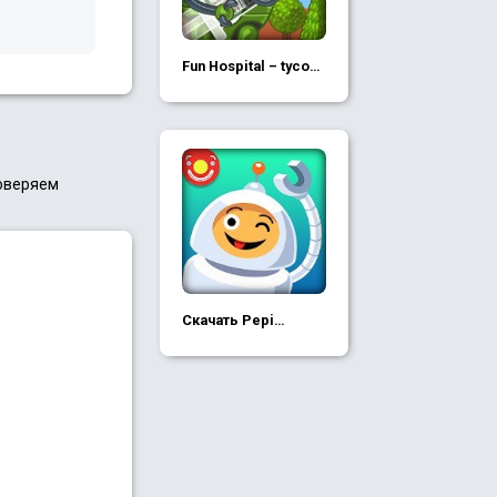
Fun Hospital – tycoon
game
роверяем
Скачать Pepi
Hospital (Mod все
этажи)