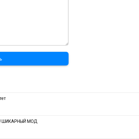
ь
тет
о!! ШИКАРНЫЙ МОД