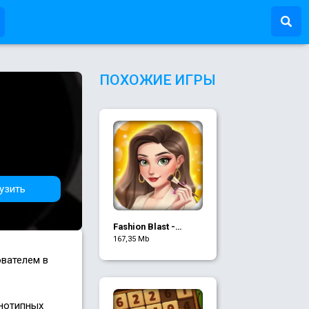
ПОХОЖИЕ ИГРЫ
узить
Fashion Blast -
Puzzle Games
167,35 Mb
ователем в
нотипных