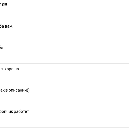
0!!!
ба вам.
бят
ает хорошо
ак в описании))
оопчик работет