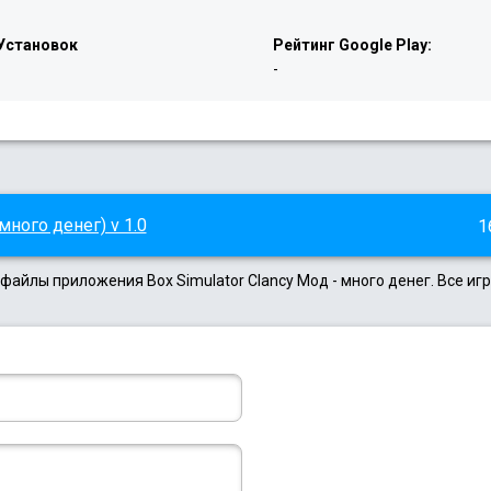
Установок
Рейтинг Google Play:
-
-
много денег) v 1.0
1
файлы приложения Box Simulator Clancy Мод - много денег. Все иг