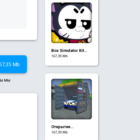
Box Simulator Kit
Brawl Stars
167,35 Mb
67,35 Mb
ры мы
Открытие
Контейнеров КРМП
167,35 Mb