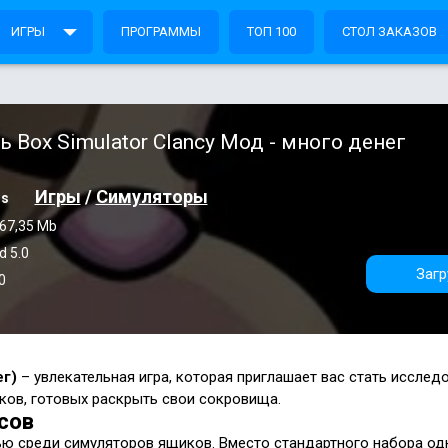
ИГРЫ
ПРОГРАММЫ
ТОП 100
СТОЛ ЗАКАЗОВ
ь Box Simulator Clancy Мод - много денег
Игры
/
Симуляторы
os
67,35 Mb
d 5.0
Загр
0
ег)
– увлекательная игра, которая приглашает вас стать исслед
ков, готовых раскрыть свои сокровища.
сов
ью среди симуляторов ящиков. Вместо стандартного набора од