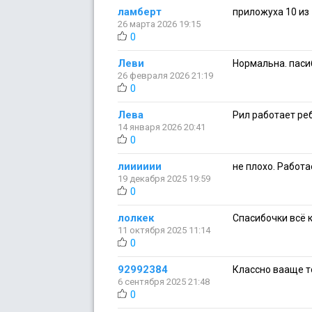
ламберт
приложуха 10 из 1
26 марта 2026 19:15
0
Леви
Нормальна. паси
26 февраля 2026 21:19
0
Лева
Рил работает ре
14 января 2026 20:41
0
лииииии
не плохо. Работ
19 декабря 2025 19:59
0
лолкек
Спасибочки всё к
11 октября 2025 11:14
0
92992384
Классно вааще т
6 сентября 2025 21:48
0