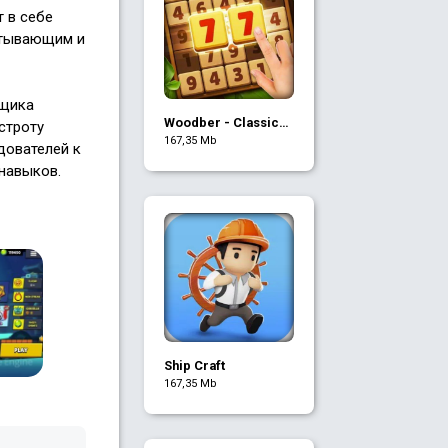
 в себе
атывающим и
ящика
Woodber - Classic
строту
Number Game
167,35 Mb
дователей к
навыков.
Ship Craft
167,35 Mb