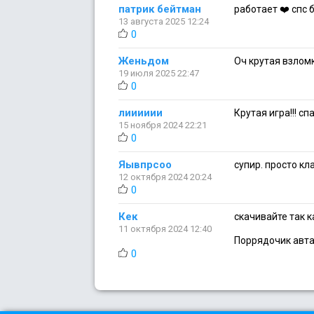
патрик бейтман
работает ❤️ спс
13 августа 2025 12:24
0
Женьдом
Оч крутая взлом
19 июля 2025 22:47
0
лииииии
Крутая игра!!! с
15 ноября 2024 22:21
0
Яывпрсоо
супир. просто кл
12 октября 2024 20:24
0
Кек
скачивайте так к
11 октября 2024 12:40
Поррядочик автар
0