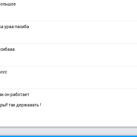
 большое
ка ураа пасиба
пасибааа
ассс
ак он работает
ы!! так держааать !