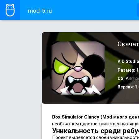
mod-5.ru
Скачат
AiD Studi
Размер:
1
OS:
Androi
Версия:
1.
Box Simulator Clancy (Mod много ден
необъятном царстве таинственных ящи
Уникальность среди ребу
Проект выделяется своей уникальност