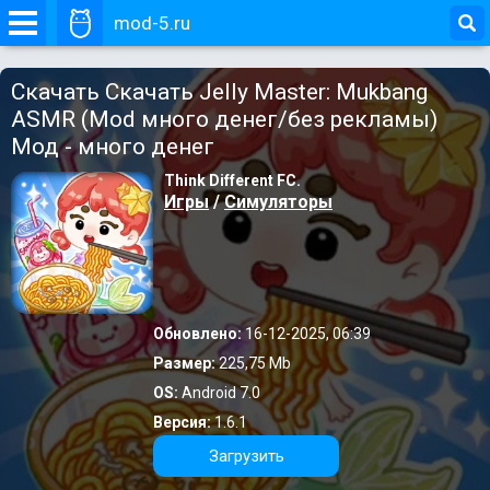
mod-5.ru
Скачать Скачать Jelly Master: Mukbang
ASMR (Mod много денег/без рекламы)
Мод - много денег
Think Different FC.
Игры
/
Симуляторы
Обновлено:
16-12-2025, 06:39
Размер:
225,75 Mb
OS:
Android 7.0
Версия:
1.6.1
Загрузить