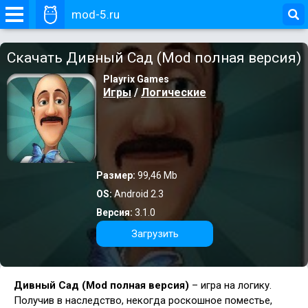
mod-5.ru
Скачать Дивный Сад (Mod полная версия)
Playrix Games
Игры
/
Логические
Размер:
99,46 Mb
OS:
Android 2.3
Версия:
3.1.0
Загрузить
Дивный Сад (Mod полная версия)
– игра на логику.
Получив в наследство, некогда роскошное поместье,