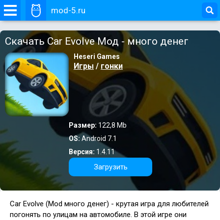
mod-5.ru
Скачать Car Evolve Мод - много денег
Heseri Games
Игры
/
гонки
Размер:
122,8 Mb
OS:
Android 7.1
Версия:
1.4.11
Загрузить
Car Evolve (Mod много денег)
- крутая игра для любителей
погонять по улицам на автомобиле. В этой игре они