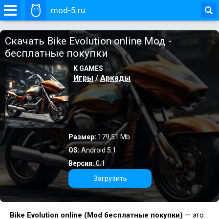
mod-5.ru
Скачать Bike Evolution online Мод -
бесплатные покупки
K GAMES
Игры
/
Аркады
Размер:
179,51 Mb
OS:
Android 5.1
Версия:
0.1
Загрузить
Bike Evolution online (Mod бесплатные покупки)
— это