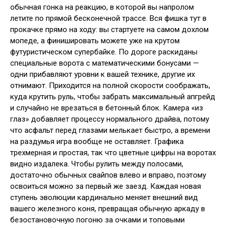
обычная гонка на реакцию, в которой вы напролом
летите по прямой бесконечной трассе. Вся фишка тут в
прокачке прямо на ходу: вы стартуете на самом дохлом
мопеде, а финишировать можете уже на крутом
футуристическом супербайке. По дороге раскиданы
специальные ворота с математическими бонусами —
одни прибавляют уровни к вашей технике, другие их
отнимают. Приходится на полной скорости соображать,
куда крутить руль, чтобы забрать максимальный апгрейд
и случайно не врезаться в бетонный блок. Камера «из
глаз» добавляет процессу нормального драйва, потому
что асфальт перед глазами мелькает быстро, а времени
на раздумья игра вообще не оставляет. Графика
трехмерная и простая, так что цветные цифры на воротах
видно издалека. Чтобы рулить между полосами,
достаточно обычных свайпов влево и вправо, поэтому
освоиться можно за первый же заезд. Каждая новая
ступень эволюции кардинально меняет внешний вид
вашего железного коня, превращая обычную аркаду в
безостановочную погоню за очками и топовыми