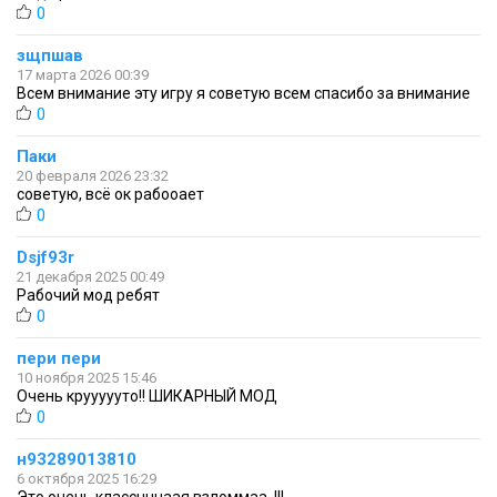
0
зщпшав
17 марта 2026 00:39
Всем внимание эту игру я советую всем спасибо за внимание
0
Паки
20 февраля 2026 23:32
советую, всё ок рабооает
0
Dsjf93r
21 декабря 2025 00:49
Рабочий мод ребят
0
пери пери
10 ноября 2025 15:46
Очень круууууто!! ШИКАРНЫЙ МОД
0
н93289013810
6 октября 2025 16:29