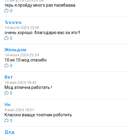
13 августа 2024 23:04
терь я пройду много раз пасибаааа
0
Ъъъъъ
14 июля 2024 23:03
очень хорошо. благодарю вас за это !!
0
Женьдом
14 июня 2024 23:34
10 из 10 мод спасибо
0
Вет
16 мая 2024 18:45
Мод атлична работать !
0
Нн
9 мая 2024 18:01
Классно вааще тоопчик роботить
0
Дед