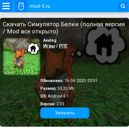
mod-5.ru
Скачать Симулятор Белки (полная версия
/ Mod все открыто)
Avelog
Игры
/
РПГ
Обновлено:
16-04-2020, 03:51
Размер:
53,25 Mb
OS:
Android 4.1
Версия:
2.03
Загрузить