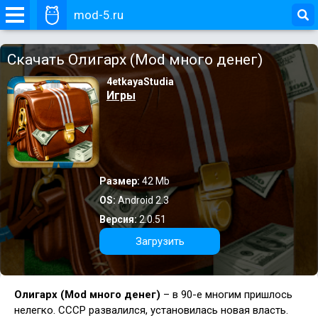
mod-5.ru
Скачать Олигарх (Mod много денег)
4etkayaStudia
Игры
Размер:
42 Mb
OS:
Android 2.3
Версия:
2.0.51
Загрузить
Олигарх (Mod много денег)
– в 90-е многим пришлось
нелегко. СССР развалился, установилась новая власть.