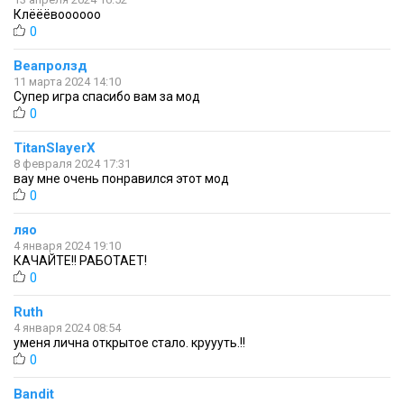
Клёёёвоооооо
0
Веапролзд
11 марта 2024 14:10
Супер игра спасибо вам за мод
0
TitanSlayerX
8 февраля 2024 17:31
вау мне очень понравился этот мод
0
ляо
4 января 2024 19:10
КАЧАЙТЕ!! РАБОТАЕТ!
0
Ruth
4 января 2024 08:54
уменя лична открытое стало. круууть.!!
0
Bandit