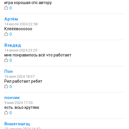
игра хорошая спс автору
0
Артём
14 июля 2024 22:58
Клёёёвоооооо
0
Взвдвд
14 июня 2024 23:29
мне понравилось всё что работает
0
Пон
16 мая 2024 18:37
Рил работает ребят
0
пончик
9 мая 2024 17:55
есть. всьо крутякк
0
Вншегншгщ
13 апреля 2024 16:52