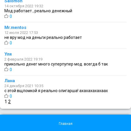
Salomon
14 октября 2022 19:32
Мод работает , реально денежный
0
Mr.mentos
12 июля 2022 17:53
не вру мод на деньги реально работает
0
Уля
2 февраля 2022 19:19
прикольно денег много суперпупер мод. всегда б так
0
Лана
24 декабря 2021 10:35
с этой вщломкой я реально олигарша! ахахахахахаах
0
1
2
Главная