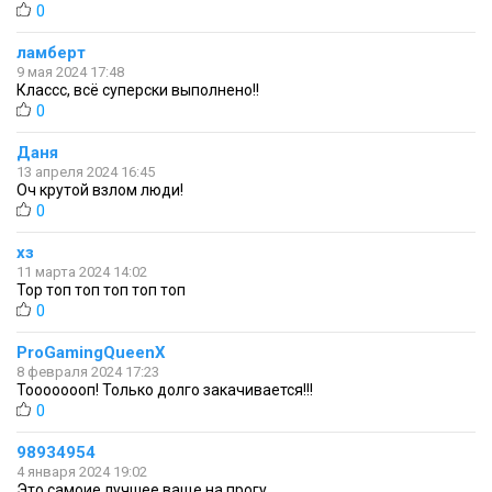
0
ламберт
9 мая 2024 17:48
Классс, всё суперски выполнено!!
0
Даня
13 апреля 2024 16:45
Оч крутой взлом люди!
0
хз
11 марта 2024 14:02
Top топ топ топ топ топ
0
ProGamingQueenX
8 февраля 2024 17:23
Тоооооооп! Только долго закачивается!!!
0
98934954
4 января 2024 19:02
Это самоие лучшее ваще на прогу