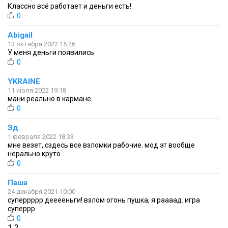
Классно всё работает и деньги есть!
0
Abigail
13 октября 2022 15:26
У меня деньги появились
0
YKRAINE
11 июля 2022 19:18
мани реально в кармане
0
Эд
1 февраля 2022 18:33
мне везет, сздесь все взломки рабочие. мод эт вообще
нерально круто
0
Паша
24 декабря 2021 10:00
суперрррр дееееньги! взлом огонь пушка, я раааад. игра
суперрр
0
1
2