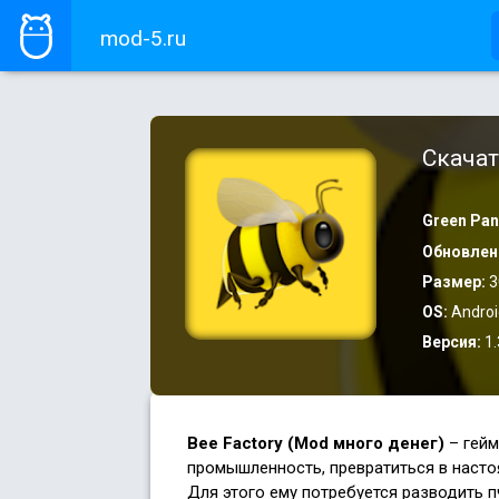
mod-5.ru
Скачат
Green Pa
Обновлен
Размер:
3
OS:
Androi
Версия:
1.
Bee Factory (Mod много денег)
– гей
промышленность, превратиться в насто
Для этого ему потребуется разводить п