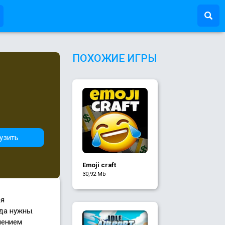
ПОХОЖИЕ ИГРЫ
узить
Emoji craft
30,92 Mb
ая
да нужны.
чением