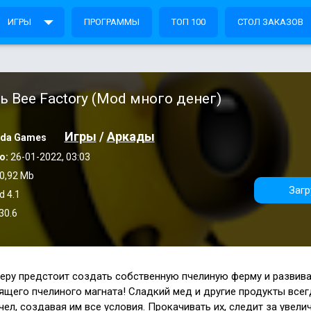
ИГРЫ
ПРОГРАММЫ
ТОП 100
СТОЛ ЗАКАЗОВ
ь Bee Factory (Mod много денег)
Игры
/
Аркады
nda Games
о:
26-01-2022, 03:03
0,92 Mb
Загр
d 4.1
30.6
меру предстоит создать собственную пчелиную ферму и развив
ящего пчелиного магната! Сладкий мед и другие продукты всег
чел, создавая им все условия. Прокачивать их, следит за увели