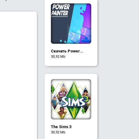
Скачать Power
Painter (Mod
30,92 Mb
бесплатные
покупки)
The Sims 3
30,92 Mb