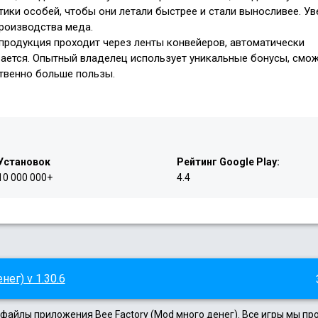
ики особей, чтобы они летали быстрее и стали выносливее. Ув
производства меда.
продукция проходит через ленты конвейеров, автоматически
ается. Опытный владелец использует уникальные бонусы, смо
твенно больше пользы.
Установок
Рейтинг Google Play:
10 000 000+
4.4
нег) v 1.30.6
 файлы приложения Bee Factory (Mod много денег). Все игры мы п