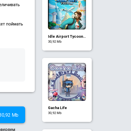
еличивать
жет поймать
Idle Airport Tycoon -
Игра Аэропорт
30,92 Mb
Gacha Life
30,92 Mb
30,92 Mb
роверяем