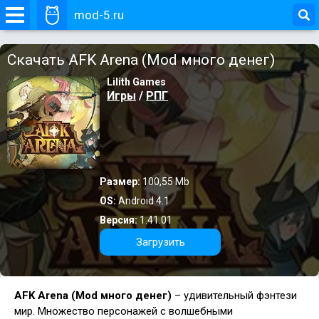
mod-5.ru
Скачать AFK Arena (Mod много денег)
Lilith Games
Игры
/
РПГ
Размер:
100,55 Mb
OS:
Android 4.1
Версия:
1.41.01
Загрузить
AFK Arena (Mod много денег)
– удивительный фэнтези
мир. Множество персонажей с волшебными