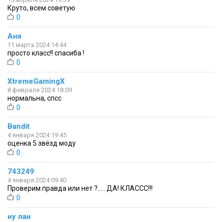
Круто, всем советую
0
Аня
11 марта 2024 14:44
просто класс!! спасиба !
0
XtremeGamingX
8 февраля 2024 18:09
нормальна, спсс
0
Bandit
4 января 2024 19:45
оценка 5 звёзд моду
0
743249
4 января 2024 09:40
Проверим правда или нет ?..... ДА! КЛАССС!!!
0
ну лан