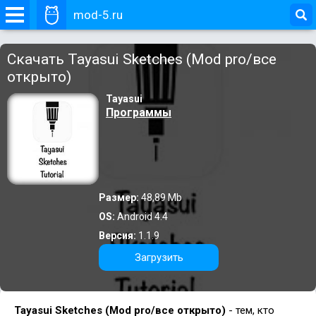
mod-5.ru
Скачать Tayasui Sketches (Mod pro/все
открыто)
Tayasui
Программы
Размер:
48,89 Mb
OS:
Android 4.4
Версия:
1.1.9
Загрузить
Tayasui Sketches (Mod pro/все открыто)
- тем, кто