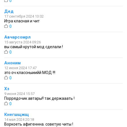
0
Дед
17 сентября 2024 13:02
Игра класная и чит
0
Авчарсомрл
15 августа 2024 09:26
вы самый крутой мод сделали !
0
Аноним
12 июня 2024 17:47
это оч классныиийй МОД !!!
0
Хз
9 июня 2024 15:57
Поррядочик автары!! так держааать !
0
Кнегшщжщ
14 мая 2024 20:18
Воркоеть афигеннна. советую читы !