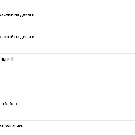
расный на деньги
расный на деньги
ьги!!!!
на бабло
о появились