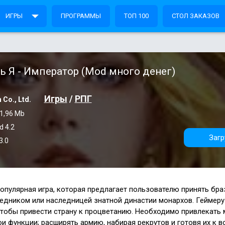
ИГРЫ
ПРОГРАММЫ
ТОП 100
СТОЛ ЗАКАЗОВ
ь Я - Император (Mod много денег)
Игры
/
РПГ
 Co., Ltd.
1,96 Mb
d 4.2
Загр
3.0
опулярная игра, которая предлагает пользователю принять бр
ледником или наследницей знатной династии монархов. Геймеру
чтобы привести страну к процветанию. Необходимо привлекать 
и функции; расширять армию, набирая рекрутов и готовя их к 