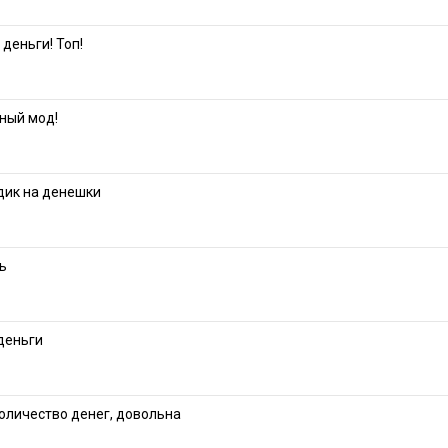
деньги! Топ!
ный мод!
дик на денешки
ь
деньги
оличество денег, довольна