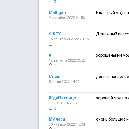
0
Molligan
Классный мод на 
9 октября 2022 21:53
1
SIREX
Денежный класс
15 сентября 2022 23:36
1
8
хорошенький мо
12 августа 2022 05:27
1
Слеш
деньги появилис
5 июля 2022 14:22
1
ЖдуПятницу
хороший мод на 
17 июня 2022 16:05
0
МИлася
очень большое к
30 января 2022 15:04