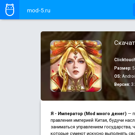
mod-5.ru
Скачат
Clicktouch
Размер:
5
OS:
Androi
Версия:
3.
Я - Император (Mod много денег)
— п
правления империей Китая, будучи нас
заниматься управлением государства, 
которые сумеют искусно выполнять сво