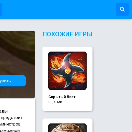
ПОХОЖИЕ ИГРЫ
узить
Скрытый Лист
51,96 Mb
азды
 предстоит
министров,
возможной