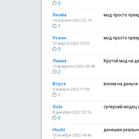
0
Яелйа
мод просто прек
14 апреля 2023 22:14
1
Усенн
мод просто прек
13 марта 2023 19:32
0
Лиана
Крутой мод на ден
10 февраля 2023 00:48
2
Втусе
взлом на деньги
9 января 2023 17:45
1
Oole
суперсий модец 
8 декабря 2022 22:16
0
Hushi
денешки реальн
10 ноября 2022 18:46