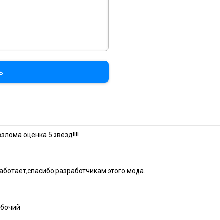
ь
злома оценка 5 звёзд!!!!
работает,спасибо разработчикам этого мода.
абочий