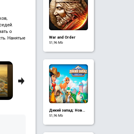
ков,
седей.
вать о
War and Order
сть. Нанятые
51,96 Mb
Next
Дикий запад: Новые
земли
51,96 Mb