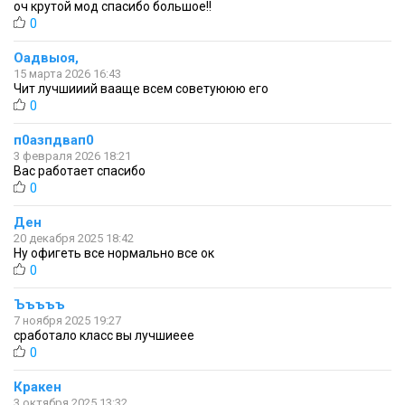
оч крутой мод спасибо большое!!
0
Оадвыоя,
15 марта 2026 16:43
Чит лучшииий вааще всем советуююю его
0
п0азпдвап0
3 февраля 2026 18:21
Вас работает спасибо
0
Ден
20 декабря 2025 18:42
Ну офигеть все нормально все ок
0
Ъъъъъ
7 ноября 2025 19:27
сработало класс вы лучшиеее
0
Кракен
3 октября 2025 13:32