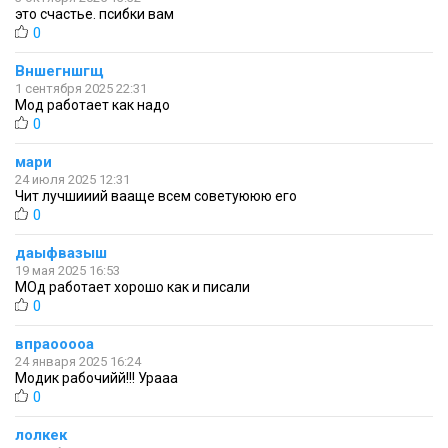
это счастье. псибки вам
0
Вншегншгщ
1 сентября 2025 22:31
Мод работает как надо
0
мари
24 июля 2025 12:31
Чит лучшииий вааще всем советуююю его
0
даыфвазыш
19 мая 2025 16:53
МОд работает хорошо как и писали
0
впраооооа
24 января 2025 16:24
Модик рабочийй!!! Урааа
0
лолкек