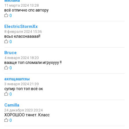
милана
11 марта 2024 13:28
всё отлично спс автору
0
ElectricStormXx
8 февраля 2024 15:36
всьо класснааааа!!
0
Bruce
4 января 2024 18:20
вааще топ сломали игрухууу !!
0
ахпщашпзы
3 января 2024 21:39
супир топ топ всё ок
0
Camilla
24 декабря 2023 20:24
ХОРОШОО тянет. Класс
0