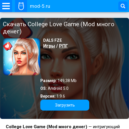
mod-5.ru
Скачать College Love Game (Mod много
денег)
DALS FZE
Игры
/
РПГ
Размер:
149,38 Mb
OS:
Android 5.0
Версия:
1.9.6
Загрузить
College Love Game (Mod много денег)
— интригующий