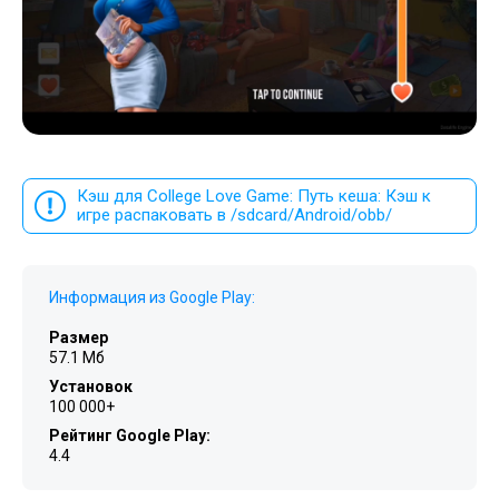
Кэш для College Love Game: Путь кеша: Кэш к
игре распаковать в /sdcard/Android/obb/
Информация из Google Play:
Размер
57.1 Мб
Установок
100 000+
Рейтинг Google Play:
4.4