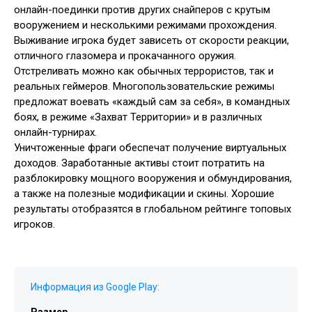
онлайн-поединки против других снайперов с крутым
вооружением и несколькими режимами прохождения.
Выживание игрока будет зависеть от скорости реакции,
отличного глазомера и прокачанного оружия.
Отстреливать можно как обычных террористов, так и
реальных геймеров. Многопользовательские режимы
предложат воевать «каждый сам за себя», в командных
боях, в режиме «Захват Территории» и в различных
онлайн-турнирах.
Уничтоженные фраги обеспечат получение виртуальных
доходов. Заработанные активы стоит потратить на
разблокировку мощного вооружения и обмундирования,
а также на полезные модификации и скины. Хорошие
результаты отобразятся в глобальном рейтинге топовых
игроков.
Информация из Google Play: