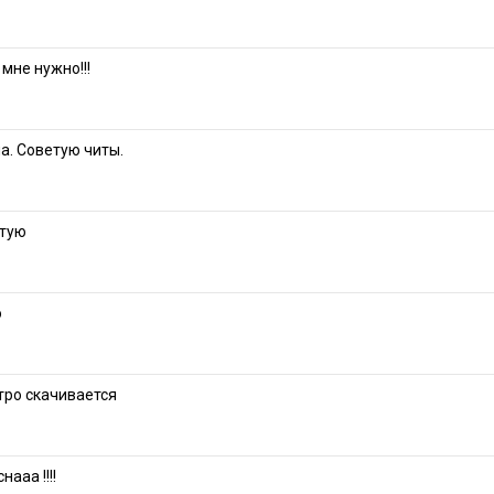
 мне нужно!!!
а. Советую читы.
етую
о
тро скачивается
ааа !!!!