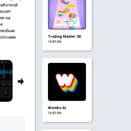
работкой
волит
ли на
ве
х любым
Trading Master 3D
олосами
18,83 Mb
Next
Wombo AI
18,83 Mb