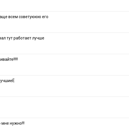
аще всем советуююю его
вал тут работает лучше
вайте!!!!!
 лучшиеЁ
о мне нужно!!!