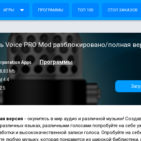
ИГРЫ
ПРОГРАММЫ
ТОП 100
СТОЛ ЗАКАЗОВ
ь Voice PRO Mod разблокировано/полная ве
Программы
rporation Apps
8,83 Mb
d 4.4
Загр
2.5
ая версия
- окунитесь в мир аудио и различной музыки! Созда
азличных языках, различными голосами попробуйте на себе у
ботки и высококачественной записи голоса. Опробуйте на себе
йте любую музыку, которая понравится из широкой библиотеки