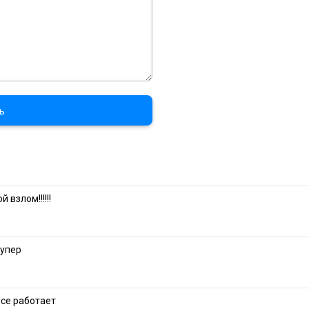
ь
 взлом!!!!!!
супер
се работает