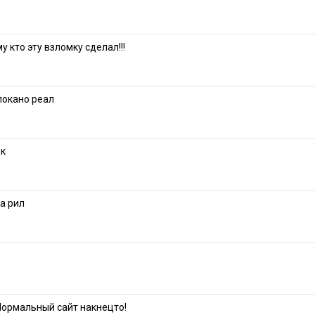
у кто эту взломку сделал!!!
локано реал
ок
а рил
Нормальный сайт накнецто!