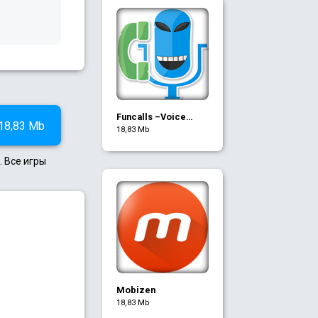
Funcalls –Voice
18,83 Mb
Changer & Call
18,83 Mb
Recording
 Все игры
Mobizen
18,83 Mb