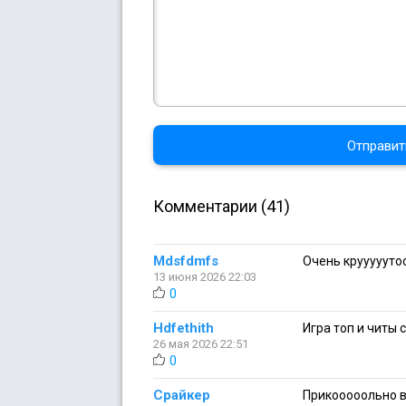
Отправит
Комментарии (41)
Mdsfdmfs
Очень крууууутоой
13 июня 2026 22:03
0
Hdfethith
Игра топ и читы 
26 мая 2026 22:51
0
Срайкер
Прикооооольно в