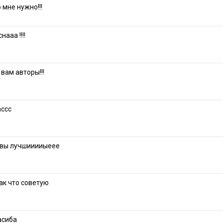
о мне нужно!!!
ааа !!!!
вам авторы!!!
ассс
 вы лучшииииыеее
ак что советую
асиба