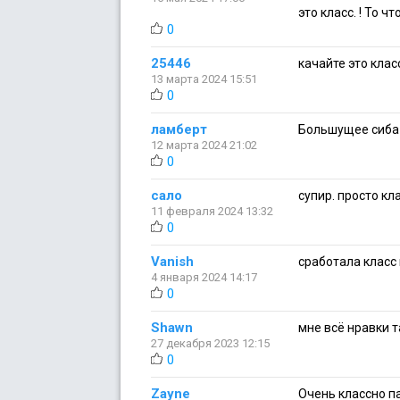
это класс. ! То чт
0
25446
качайте это классн
13 марта 2024 15:51
0
ламберт
Большущее сиба 
12 марта 2024 21:02
0
сало
супир. просто кл
11 февраля 2024 13:32
0
Vanish
сработала класс
4 января 2024 14:17
0
Shawn
мне всё нравки т
27 декабря 2023 12:15
0
Zayne
Очень классно п