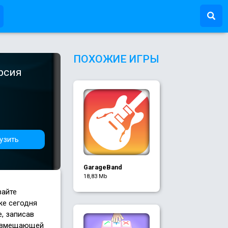
ПОХОЖИЕ ИГРЫ
рсия
узить
GarageBand
18,83 Mb
вайте
же сегодня
, записав
, вмещающей