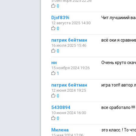
5 сентября 2025 22:26
0
Djsf839i
Чит лучшииий ва
12 августа 2025 14:30
0
патрик бейтман
всё оки я сравни
16 июля 2025 15:46
0
нн
Очень круто скачи
15 ноября 2024 19:26
1
патрик бейтман
игра топ!! автор
12 июня 2024 19:25
0
5430894
все сработало !!!!
10 июня 2024 16:00
0
Милена
это класс. ! То чт
15 мая 2024 17:06