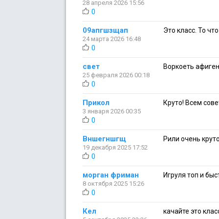
28 апреля 2026 15:56
0
09апгшзщап
Это класс. То что
24 марта 2026 16:48
0
свет
Воркоеть афиген
25 февраля 2026 00:18
0
Прикол
Круто! Всем сов
3 января 2026 00:35
0
Вншегншгщ
Рили очень крут
19 декабря 2025 17:52
0
морган фриман
Игруля топ и быс
8 октября 2025 15:26
0
Кел
качайте это классн