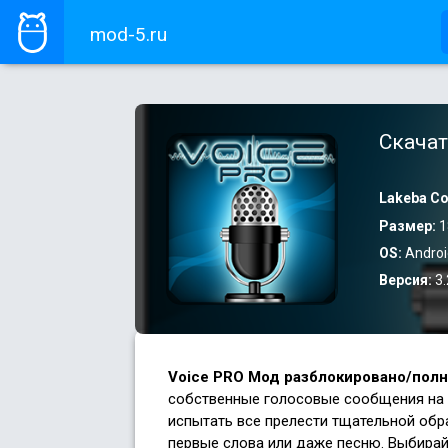
mod-5.ru
Скачат
Lakeba Co
Размер:
1
OS:
Androi
Версия:
3.
Voice PRO Мод разблокировано/полн
собственные голосовые сообщения на р
испытать все прелести тщательной обра
первые слова или даже песню. Выбира