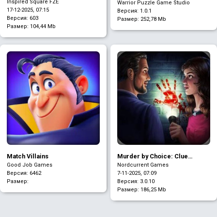
числами
Inspired Square FZE
Warrior Puzzle Game Studio
17-12-2025, 07:15
Версия: 1.0.1
Версия: 603
Размер:
252,78 Mb
Размер:
104,44 Mb
Murder by Choice: Clue
Match Villains
Mystery
Nordcurrent Games
Good Job Games
7-11-2025, 07:09
Версия: 6462
Версия: 3.0.10
Размер:
Размер:
186,25 Mb