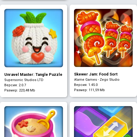
Skewer Jam: Food Sort
Unravel Master: Tangle Puzzle
iKame Games - Zego Studio
Supersonic Studios LTD
Версия: 1.45.0
Версия: 2.0.7
Размер:
111,59 Mb
Размер:
223,48 Mb