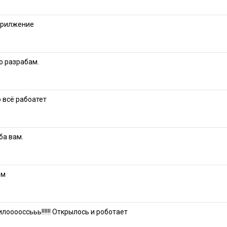
прилжение
о разрабам.
 всё рабоатет
ба вам.
ем
лооооссььь!!!!!! Открылось и роботает