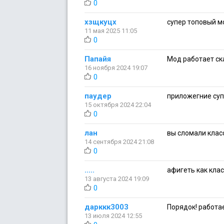
0
хзщкуцх
супер топовый мо
11 мая 2025 11:05
0
Папайя
Mод работает ск
16 ноября 2024 19:07
0
паудер
приложегние супер
15 октября 2024 22:04
0
лан
вы сломали класс
14 сентября 2024 21:08
0
.....
афигеть как клас
13 августа 2024 19:09
0
дарккк3003
Порядок! работа
13 июля 2024 12:55