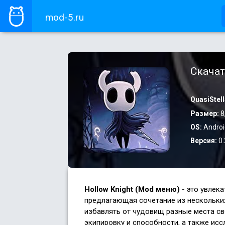
mod-5.ru
Скачат
QuasiStell
Размер:
8
OS:
Androi
Версия:
0.
Hollow Knight (Mod меню)
- это увлек
предлагающая сочетание из нескольких
избавлять от чудовищ разные места св
экипировку и способности, а также ис