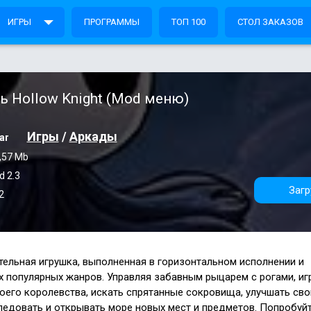
ИГРЫ
ПРОГРАММЫ
ТОП 100
СТОЛ ЗАКАЗОВ
ь Hollow Knight (Mod меню)
Игры
/
Аркады
ar
,57 Mb
d 2.3
Загр
2
ательная игрушка, выполненная в горизонтальном исполнении и
 популярных жанров. Управляя забавным рыцарем с рогами, иг
оего королевства, искать спрятанные сокровища, улучшать св
следовать и открывать море новых мест и предметов. Попробуй