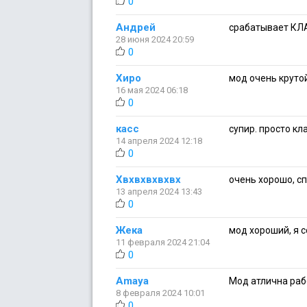
0
Андрей
срабатывает КЛАС
28 июня 2024 20:59
0
Хиро
мод очень крутой
16 мая 2024 06:18
0
касс
супир. просто кл
14 апреля 2024 12:18
0
Хвхвхвхвхвх
очень хорошо, сп
13 апреля 2024 13:43
0
Жека
мод хороший, я с
11 февраля 2024 21:04
0
Amaya
Мод атлична рабо
8 февраля 2024 10:01
0