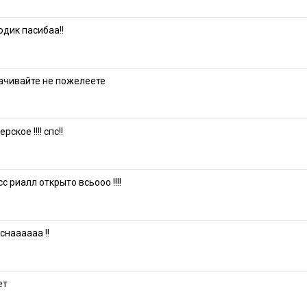
дик пасибаа!!
ачивайте не пожелеете
ское !!!! спс!!
с риалл открыто всьооо !!!!
снаааааа !!
ет