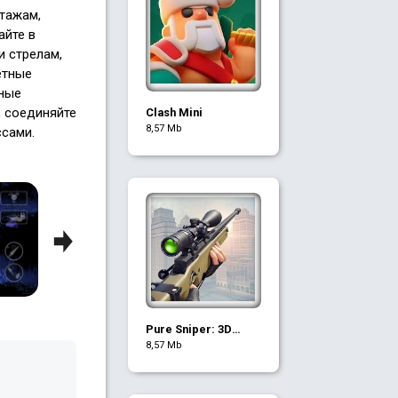
тажам,
айте в
и стрелам,
етные
ьные
, соединяйте
Clash Mini
8,57 Mb
ссами.
Next
Pure Sniper: 3D
стрелялки
8,57 Mb