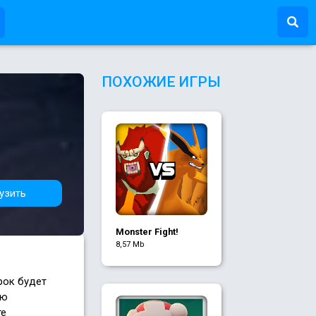
ПОХОЖИЕ ИГРЫ
узить
Monster Fight!
8,57 Mb
рок будет
ою
те