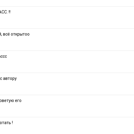
С. !!
, всё открытоо
ассс
с автору
оветую его
тать !