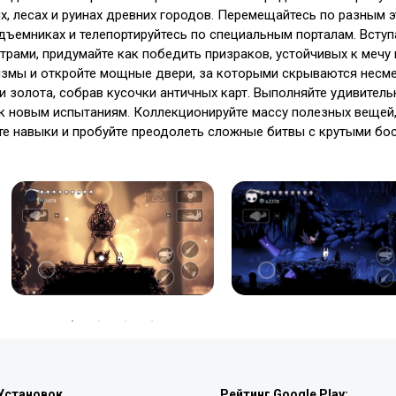
х, лесах и руинах древних городов. Перемещайтесь по разным э
одъемниках и телепортируйтесь по специальным порталам. Вступ
трами, придумайте как победить призраков, устойчивых к мечу 
низмы и откройте мощные двери, за которыми скрываются несм
и золота, собрав кусочки античных карт. Выполняйте удивител
к новым испытаниям. Коллекционируйте массу полезных вещей
те навыки и пробуйте преодолеть сложные битвы с крутыми бо
Установок
Рейтинг Google Play: