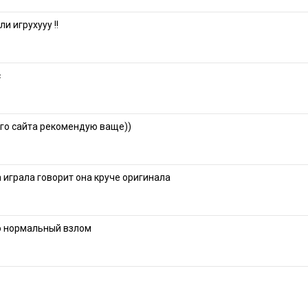
и игрухууу !!
с
ого сайта рекомендую ваще))
 играла говорит она круче оригинала
о нормальный взлом