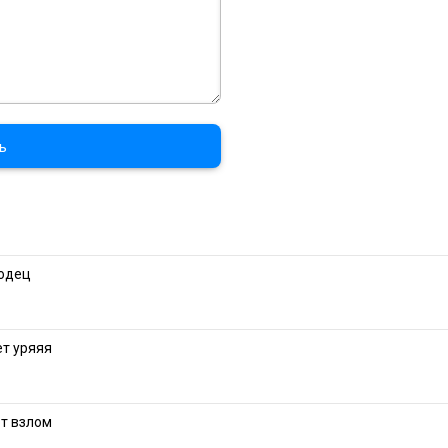
ь
одец
ет уряяя
от взлом