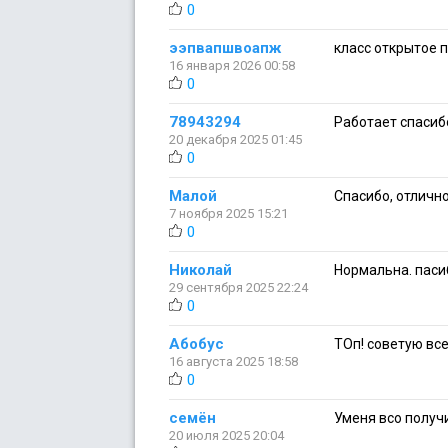
0
ээпвапшвоапж
класс открытое 
16 января 2026 00:58
0
78943294
Работает спасиб
20 декабря 2025 01:45
0
Малой
Спасибо, отлично
7 ноября 2025 15:21
0
Николай
Нормальна. паси
29 сентября 2025 22:24
0
Абобус
ТОп! советую вс
16 августа 2025 18:58
0
семён
Уменя всо получи
20 июля 2025 20:04