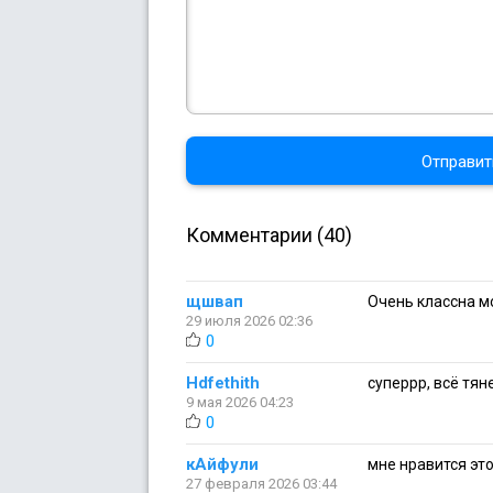
Отправит
Комментарии (40)
щшвап
Очень классна м
29 июля 2026 02:36
0
Hdfethith
суперрр, всё тян
9 мая 2026 04:23
0
кАйфули
мне нравится эт
27 февраля 2026 03:44