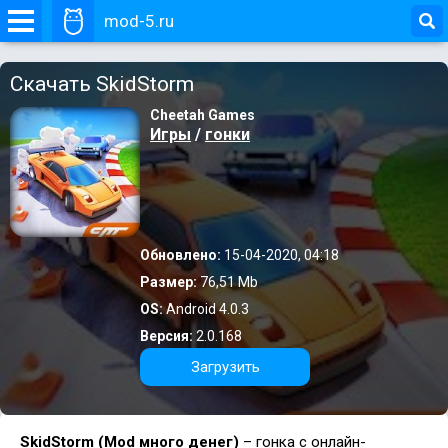
mod-5.ru
Скачать SkidStorm
Cheetah Games
Игры
/
гонки
Обновлено:
15-04-2020, 04:18
Размер:
76,51 Mb
OS:
Android 4.0.3
Версия:
2.0.168
Загрузить
SkidStorm (Mod много денег)
– гонка с онлайн-