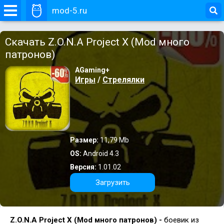
mod-5.ru
Скачать Z.O.N.A Project X (Mod много
патронов)
AGaming+
Игры
/
Стрелялки
Размер:
11,79 Mb
OS:
Android 4.3
Версия:
1.01.02
Загрузить
Z.O.N.A Project X (Mod много патронов) -
боевик из