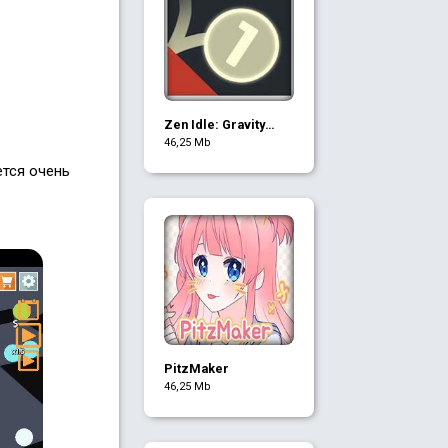
Zen Idle: Gravity
Meditation
46,25 Mb
ется очень
PitzMaker
46,25 Mb