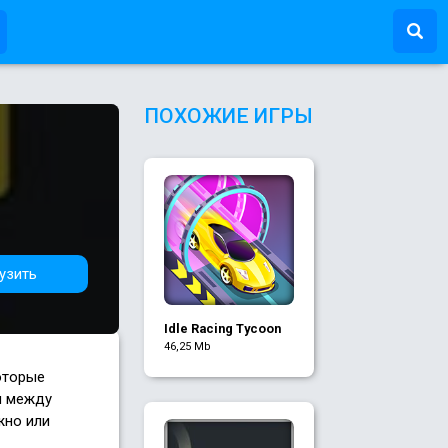
ПОХОЖИЕ ИГРЫ
узить
Idle Racing Tycoon
46,25 Mb
оторые
я между
жно или