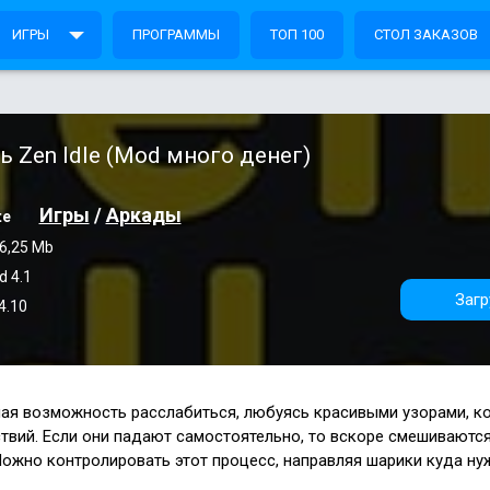
ИГРЫ
ПРОГРАММЫ
ТОП 100
СТОЛ ЗАКАЗОВ
ь Zen Idle (Mod много денег)
Игры
/
Аркады
te
6,25 Mb
d 4.1
Загр
4.10
ная возможность расслабиться, любуясь красивыми узорами, к
ствий. Если они падают самостоятельно, то вскоре смешиваютс
Можно контролировать этот процесс, направляя шарики куда ну