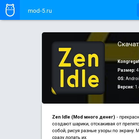
mod-5.ru
Скачат
Kongrega
Размер:
4
OS:
Androi
Версия:
1.
Zen Idle (Mod много денег)
- прекрас
создают шарики, отскакивая от препят
собой, рисуя разные узоры по экрану. 
сразу лопать их.