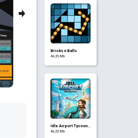
Next
Bricks n Balls
46,25 Mb
Idle Airport Tycoon -
Игра Аэропорт
46,25 Mb