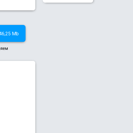
46,25 Mb
ряем