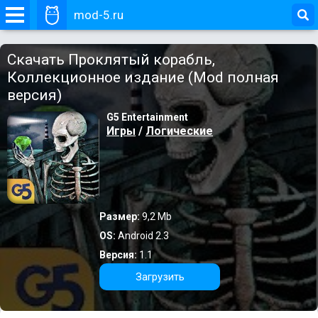
mod-5.ru
Скачать Проклятый корабль,
Коллекционное издание (Mod полная
версия)
G5 Entertainment
Игры
/
Логические
Размер:
9,2 Mb
OS:
Android 2.3
Версия:
1.1
Загрузить