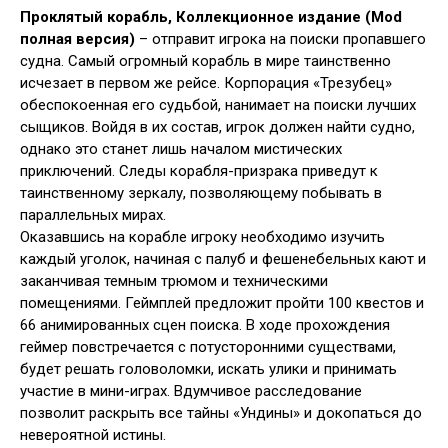
Проклятый корабль, Коллекционное издание (Mod
полная версия)
– отправит игрока на поиски пропавшего
судна. Самый огромный корабль в мире таинственно
исчезает в первом же рейсе. Корпорация «Трезубец»
обеспокоенная его судьбой, нанимает на поиски лучших
сыщиков. Войдя в их состав, игрок должен найти судно,
однако это станет лишь началом мистических
приключений. Следы корабля-призрака приведут к
таинственному зеркалу, позволяющему побывать в
параллельных мирах.
Оказавшись на корабле игроку необходимо изучить
каждый уголок, начиная с палуб и фешенебельных кают и
заканчивая темным трюмом и техническими
помещениями. Геймплей предложит пройти 100 квестов и
66 анимированных сцен поиска. В ходе прохождения
геймер повстречается с потусторонними существами,
будет решать головоломки, искать улики и принимать
участие в мини-играх. Вдумчивое расследование
позволит раскрыть все тайны «Ундины» и докопаться до
невероятной истины.