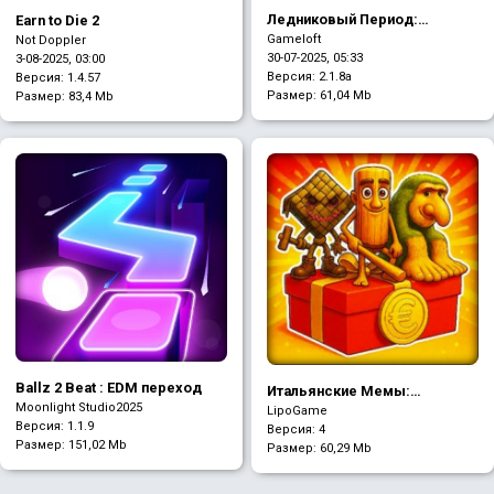
Ледниковый Период:
Earn to Die 2
Приключения
Gameloft
Not Doppler
30-07-2025, 05:33
3-08-2025, 03:00
Версия: 2.1.8a
Версия: 1.4.57
Размер:
61,04 Mb
Размер:
83,4 Mb
Ballz 2 Beat : EDM переход
Итальянские Мемы:
Moonlight Studio2025
Коллекция
LipoGame
Версия: 1.1.9
Версия: 4
Размер:
151,02 Mb
Размер:
60,29 Mb