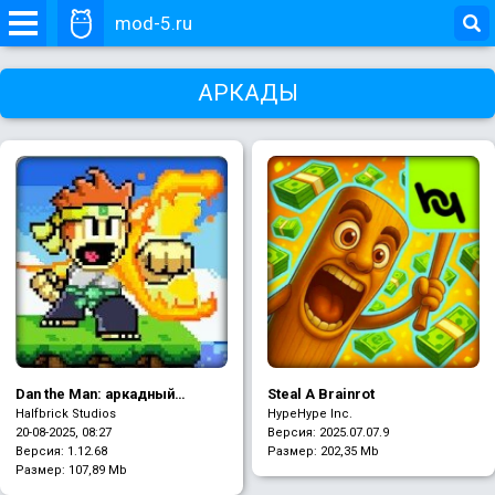
mod-5.ru
АРКАДЫ
Dan the Man: аркадный
Steal A Brainrot
платформер
Halfbrick Studios
HypeHype Inc.
20-08-2025, 08:27
Версия: 2025.07.07.9
Версия: 1.12.68
Размер:
202,35 Mb
Размер:
107,89 Mb