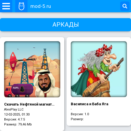
mod-5.ru
АРКАДЫ
Василиса и Баба Яга
Скачать Нефтяной магнат
(Mod много денег)
-
AlexPlay LLC
Версия: 1.0
12-02-2025, 01:30
Размер:
Версия: 4.7.5
Размер:
79,46 Mb