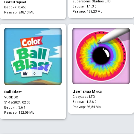
Supersonic Studios LTD
Runaway
Linked Squad
Версия: 1.1.3.0
Версия: 0.453
Размер:
189,23 Mb
Размер:
248,13 Mb
Цвет глаз Микс
Ball Blast
CrazyLabs LTD
VOODOO
Версия: 1.2.6.0
31-12-2024, 02:06
Размер:
93,84 Mb
Версия: 3.6.1
Размер:
122,09 Mb