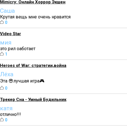
Mimicry: Онлайн Хоррор Экшен
Саша
Крутая вещь мне очень нравится
0
Video Star
мия
это рил оаботает
1
Heroes of War: стратегии,война
Лёха
Эта 😎лучшая игра🎮
0
Трекер Сна - Умный Будильник
катя
отлично!!!
0