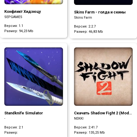
Конфликт Хидзюцу
Skins Farm - голда и скины
SEPGAMES
Skins Farm
Версия: 1.1
Версия: 2.2.7
Размер:
94,23 Mb
Размер:
46,83 Mb
Standknife Simulator
Скачать Shadow Fight 2 (Mod
бесконечные деньги)
-
NEKKI
Версия: 2.1
Версия: 2.41.7
Размер:
Размер:
135,25 Mb