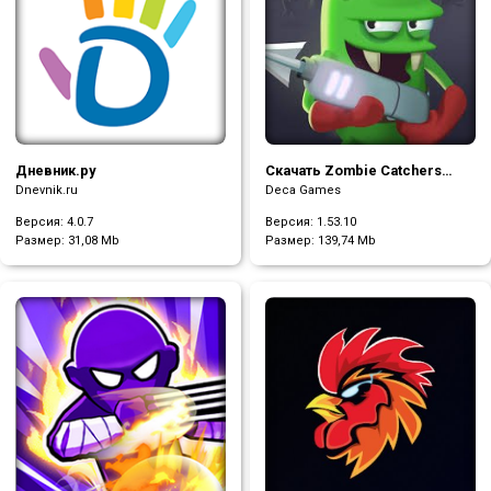
Дневник.ру
Скачать Zombie Catchers
(Mod много денег и плутония)
Dnevnik.ru
Deca Games
Версия: 4.0.7
Версия: 1.53.10
Размер:
31,08 Mb
Размер:
139,74 Mb