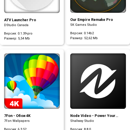
Our Empire Remake Pro
ATV Launcher Pro
SK Games Studio
DStudio Canada
Версия: 0.14b2
Версия: 0.1.39-pro
Размер:
52,62 Mb
Размер:
5,54 Mb
7Fon - Обои 4K
Node Video - Power Your
Creativity
7Fon Wallpapers
Shallway Studio
Версия: 6.3.52
Версия: 8.8.0