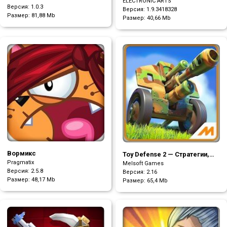
ELECTRONIC ARTS
Версия: 1.0.3
Версия: 1.9.3418328
Размер:
81,88 Mb
Размер:
40,66 Mb
Вормикс
Toy Defense 2 — Стратегии,
Pragmatix
солдатики и башенки
Melsoft Games
Версия: 2.5.8
Версия: 2.16
Размер:
48,17 Mb
Размер:
65,4 Mb