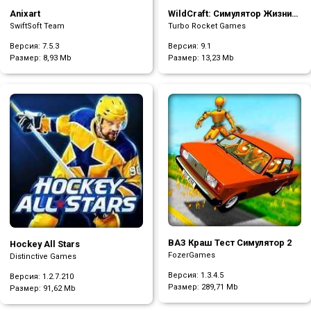
Anixart
WildCraft: Симулятор Жизни
Зверей Онлайн
SwiftSoft Team
Turbo Rocket Games
Версия: 7.5.3
Версия: 9.1
Размер:
8,93 Mb
Размер:
13,23 Mb
ВАЗ Краш Тест Симулятор 2
Hockey All Stars
FozerGames
Distinctive Games
Версия: 1.3.4.5
Версия: 1.2.7.210
Размер:
289,71 Mb
Размер:
91,62 Mb