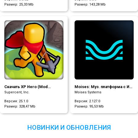
Размер:
25,33 Mb
Размер:
143,28 Mb
Moises: Муз. платформа с ИИ
Скачать XP Hero (Mod
+ удалитель вокала
бесплатные покупки/без
Moises Systems
Supercent, Inc.
рекламы)
Версия: 2.127.0
Версия: 25.1.0
Размер:
95,53 Mb
Размер:
328,47 Mb
НОВИНКИ И ОБНОВЛЕНИЯ